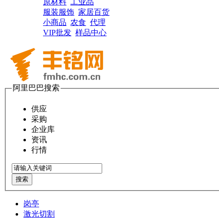
原材料
工业品
服装服饰
家居百货
小商品
农食
代理
VIP批发
样品中心
阿里巴巴搜索
供应
采购
企业库
资讯
行情
搜索
岗亭
激光切割