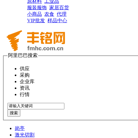
原材料
工业品
服装服饰
家居百货
小商品
农食
代理
VIP批发
样品中心
阿里巴巴搜索
供应
采购
企业库
资讯
行情
搜索
岗亭
激光切割